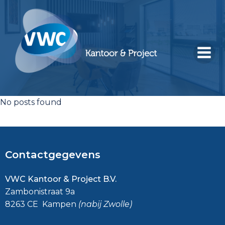
Ga
naar
de
inhoud
No posts found
Contactgegevens
VWC Kantoor & Project B.V.
Zambonistraat 9a
8263 CE Kampen
(nabij Zwolle)