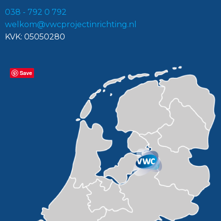
038 - 792 0 792
welkom@vwcprojectinrichting.nl
KVK: 05050280
Save