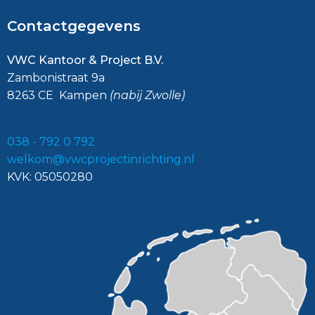
Contactgegevens
VWC Kantoor & Project B.V.
Zambonistraat 9a
8263 CE Kampen
(nabij Zwolle)
038 - 792 0 792
welkom@vwcprojectinrichting.nl
KVK: 05050280