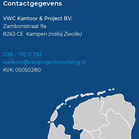
Contactgegevens
VWC Kantoor & Project B.V.
Zambonistraat 9a
8263 CE Kampen
(nabij Zwolle)
038 - 792 0 792
welkom@vwcprojectinrichting.nl
KVK: 05050280