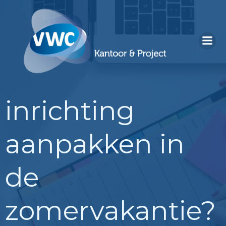
Ga
naar
de
inhoud
inrichting
aanpakken in
de
zomervakantie?