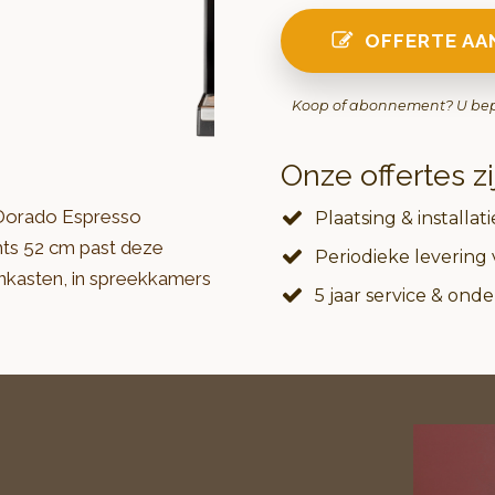
OFFERTE A
Koop of abonnement? U be
Onze offertes zi
 Dorado Espresso
Plaatsing & installati
hts 52 cm past deze
Periodieke leverin
nkasten, in spreekkamers
5 jaar service & on