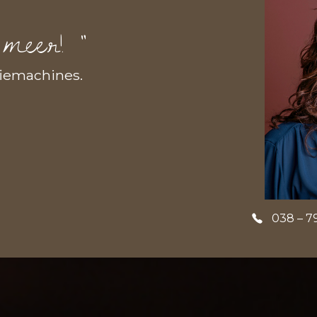
 meer! “
fiemachines.
038 – 7