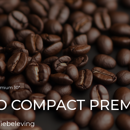
mium 10″
 COMPACT PREM
iebeleving