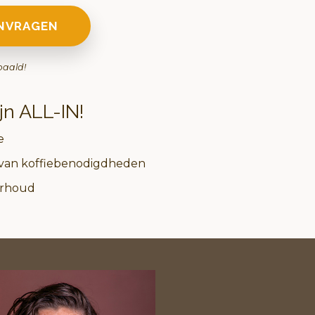
ANVRAGEN
paald!
jn ALL-IN!
e
g van koffiebenodigdheden
derhoud