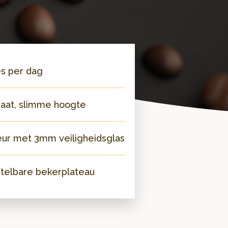
es per dag
aat, slimme hoogte
deur met 3mm veiligheidsglas
stelbare bekerplateau