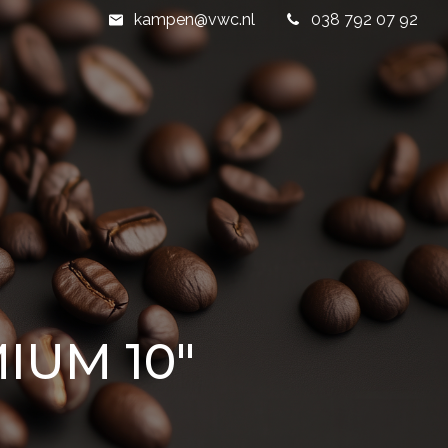
kampen@vwc.nl
038 792 07 92
IUM 10″