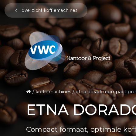
Ga
naar
overzicht koffiemachines
de
inhoud
koffiemachines
etna dorado compact pre
ETNA DORADO
Compact formaat, optimale koff