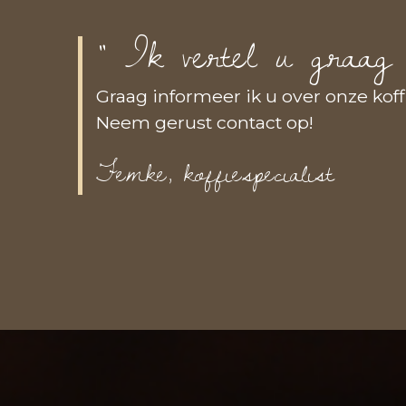
” Ik vertel u graag
Graag informeer ik u over onze kof
Neem gerust contact op!
Femke, koffiespecialist