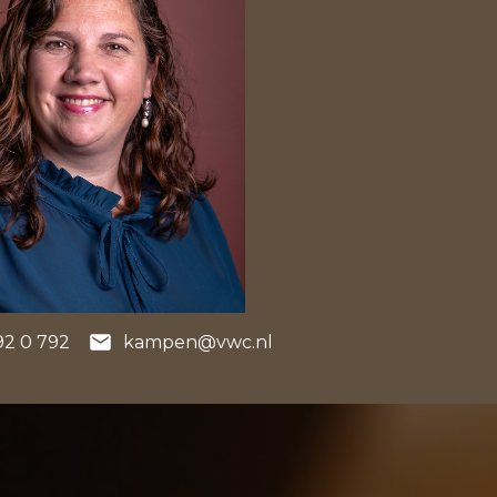
92 0 792
kampen@vwc.nl