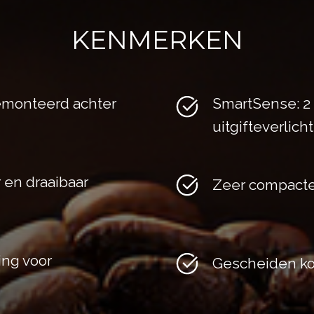
KENMERKEN
emonteerd achter
SmartSense: 2 
uitgifteverlich
 en draaibaar
Zeer compacte
ing voor
Gescheiden kof