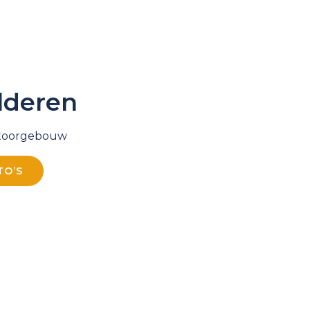
lderen
ntoorgebouw
TO’S