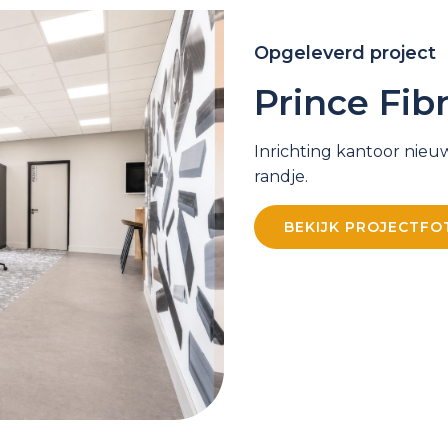
Opgeleverd project
Prince Fib
Inrichting kantoor nieu
randje.
BEKIJK PROJECTFO