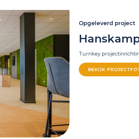
Opgeleverd project
Hanskam
Turnkey projectinrichtin
BEKIJK PROJECTFO