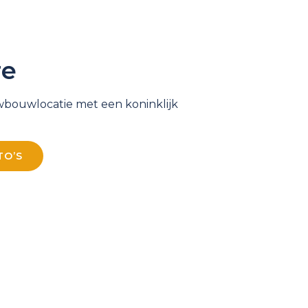
re
wbouwlocatie met een koninklijk
TO’S