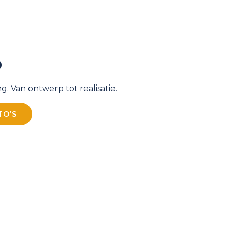
p
g. Van ontwerp tot realisatie.
TO’S