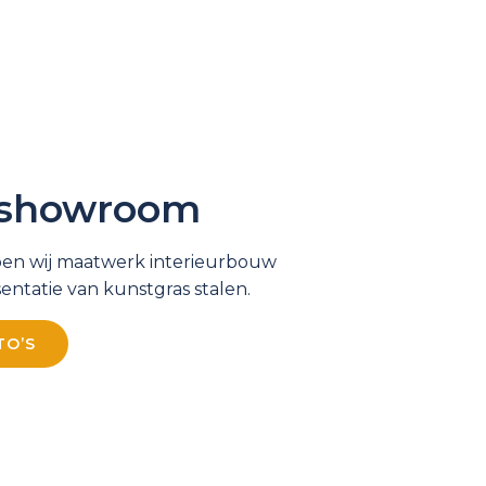
g showroom
en wij maatwerk interieurbouw
entatie van kunstgras stalen.
TO’S