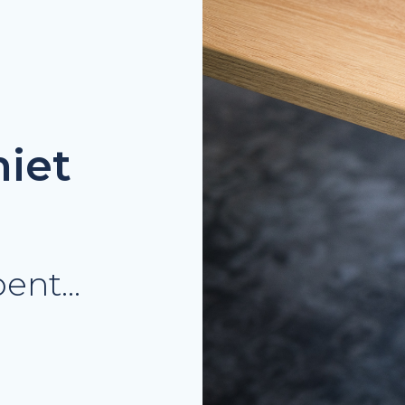
niet
bent…