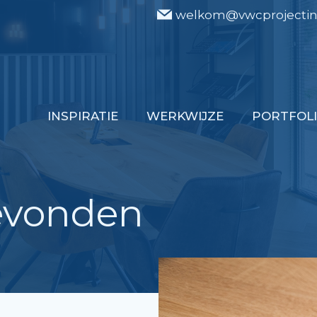
welkom@vwcprojectinr
INSPIRATIE
WERKWIJZE
PORTFOL
evonden