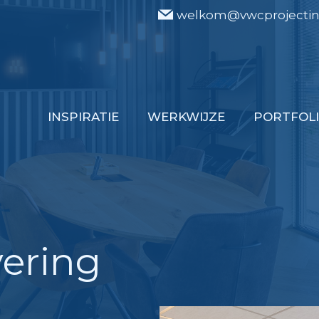
welkom@vwcprojectinr
INSPIRATIE
WERKWIJZE
PORTFOL
ering