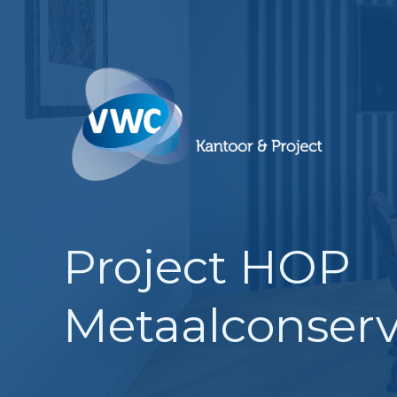
Ga
naar
de
inhoud
Project HOP
Metaalconserv